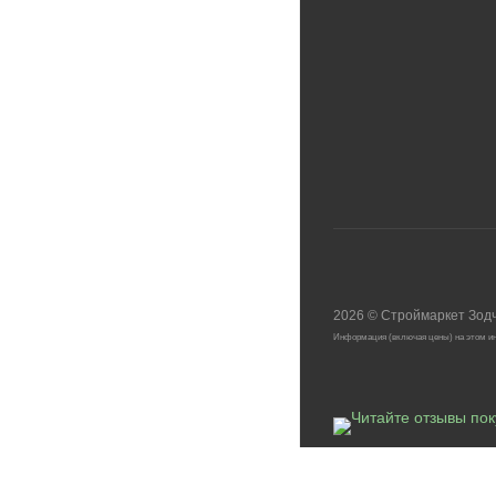
2026
©
Строймаркет Зод
Информация (включая цены) на этом ин