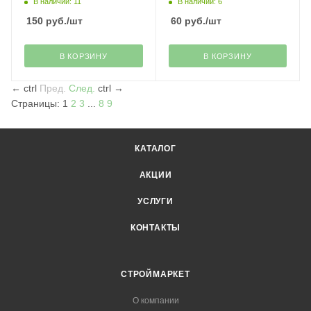
трубчатая Standart ASD
В наличии: 11
В наличии: 6
150
руб.
/шт
60
руб.
/шт
В КОРЗИНУ
В КОРЗИНУ
←
ctrl
Пред.
След.
ctrl
→
Страницы:
1
2
3
...
8
9
КАТАЛОГ
АКЦИИ
УСЛУГИ
КОНТАКТЫ
СТРОЙМАРКЕТ
О компании