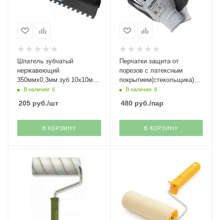
Шпатель зубчатый
Перчатки защита от
нержавеющий
порезов с латексным
350ммх0,3мм зуб 10х10мм
покрытием(стекольщика)
Stayer
Гранит Fiberon
В наличии: 6
В наличии: 8
205
руб.
/шт
480
руб.
/пар
В КОРЗИНУ
В КОРЗИНУ