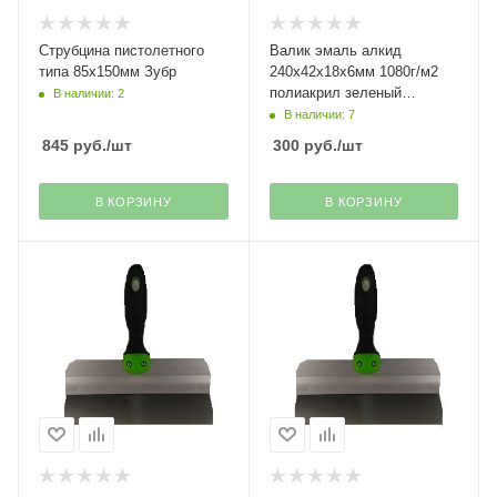
Струбцина пистолетного
Валик эмаль алкид
типа 85х150мм Зубр
240х42х18х6мм 1080г/м2
полиакрил зеленый
В наличии: 2
Decor(45)
В наличии: 7
845
руб.
/шт
300
руб.
/шт
В КОРЗИНУ
В КОРЗИНУ