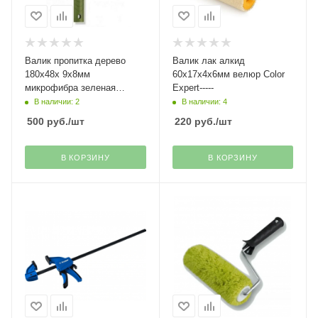
Валик пропитка дерево
Валик лак алкид
180х48х 9х8мм
60х17х4х6мм велюр Color
микрофибра зеленая
Expert-----
полоса Top Color Expert------
В наличии: 2
В наличии: 4
500
руб.
/шт
220
руб.
/шт
В КОРЗИНУ
В КОРЗИНУ