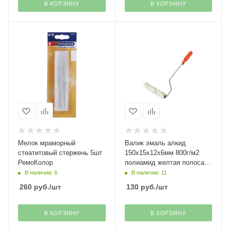
В КОРЗИНУ
В КОРЗИНУ
Мелок мраморный
Валик эмаль алкид
стеатитовый стержень 5шт
150х15х12х6мм 800г/м2
РемоКолор
полиамид желтая полоса
Decor(30)
В наличии: 6
В наличии: 11
260
руб.
/шт
130
руб.
/шт
В КОРЗИНУ
В КОРЗИНУ