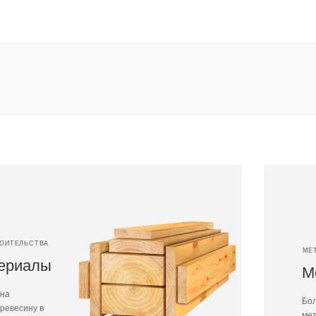
РОИТЕЛЬСТВА
МЕ
ериалы
М
 на
Бол
ревесину в
мет