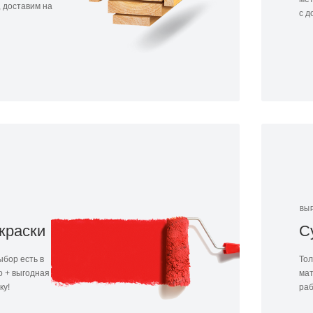
 доставим на
с д
ВЫ
краски
С
ыбор есть в
Тол
о + выгодная
мат
ку!
раб