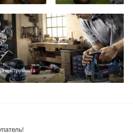
О
да инструмента
упатель!