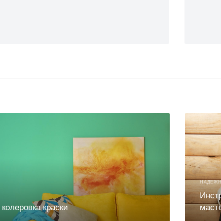
НАДЕЖ
Инст
колеровка краски
маст