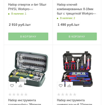
Набор отверток и бит 56шт
Набор ключей
PH/SL Workpro----
комбинированных 8-18мм
6шт с трещеткой Workpro---
В наличии: 1
В наличии: 2
2 910
руб.
/шт
1 490
руб.
/шт
В КОРЗИНУ
В КОРЗИНУ
Набор инструмента
Набор инструмента
головки+биты 38предм.
универсальный 32предм.