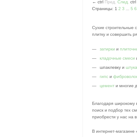
←
ctrl
Пред.
След.
ctr
Страницы:
1
2
3
...
5
6
Сухие строительные с
плитку и совершить р
затирки
и
плиточн
кладочные смеси
шпаклевку и
штука
гипс
и
фиброволо
цемент
и многие 
Благодаря широкому в
поиск и подбор тех с
приобрести у нас на 
В интернет-магазине 