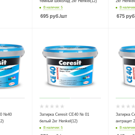
темный шоколад 2кг Henkel(12)
2кг Henkel
В наличии: 5
В наличии
695
руб.
/шт
675
руб
40 №40
Затирка Ceresit СЕ40 № 01
Затирка C
2)
белый 2кг Henkel(12)
антрацит 2
В наличии: 5
В наличии