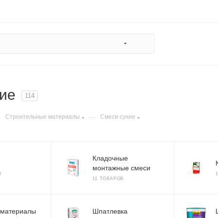
ие
114
—
—
Строительные материалы
Смеси сухие
Кладочные
монтажные смеси
В
11 ТОВАРОВ
 материалы
Шпатлевка