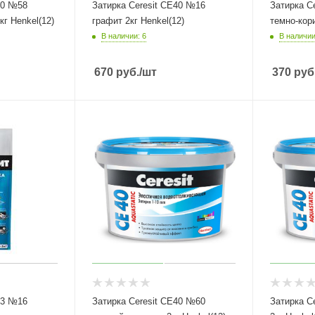
40 №58
Затирка Ceresit СЕ40 №16
Затирка C
г Henkel(12)
графит 2кг Henkel(12)
В наличии: 6
В наличии
670
руб.
/шт
370
руб
33 №16
Затирка Ceresit СЕ40 №60
Затирка C