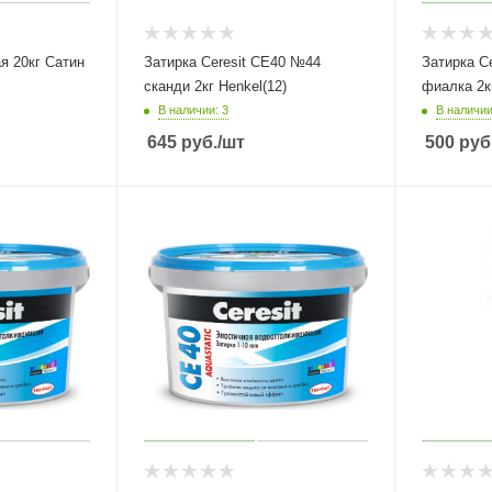
я 20кг Сатин
Затирка Ceresit СЕ40 №44
Затирка C
сканди 2кг Henkel(12)
фиалка 2к
В наличии: 3
В наличии
645
руб.
/шт
500
руб