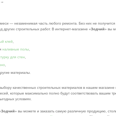
l
→
меси — незаменимая часть любого ремонта. Без них не получится 
яд других строительных работ. В интернет-магазине «
Зодчий
» вы м
ый клей
,
и
наливные полы
,
турку для стен
,
кно
,
другие материалы.
ыбору качественных строительных материалов в нашем магазине в
месей, которые максимально полно будут соответствовать вашим т
выгодных условиях.
«
Зодчий
» вы можете и заказать самую различную продукцию, сто