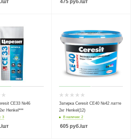
.
/шт
475
руб.
/шт
eresit СЕ33 №46
Затирка Ceresit СЕ40 №42 латте
карамель 2кг Henkel***
2кг Henkel(12)
: 3
В наличии: 2
.
/шт
605
руб.
/шт