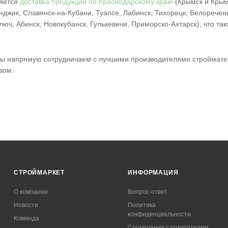
ляется
доставка продукции по Краснодарскому краю
(Крымск и Крым
нджик, Славянск-на-Кубани, Туапсе, Лабинск, Тихорецк, Белореченс
люч, Абинск, Новокубанск, Гулькевичи, Приморско-Ахтарск), что 
 мы напрямую сотрудничаем с лучшими производителями строймате
вом.
СТРОЙМАРКЕТ
ИНФОРМАЦИЯ
О компании
Вопрос-ответ
Новости
Политика
конфиденциальности
Команда
Соглашение с покупателем