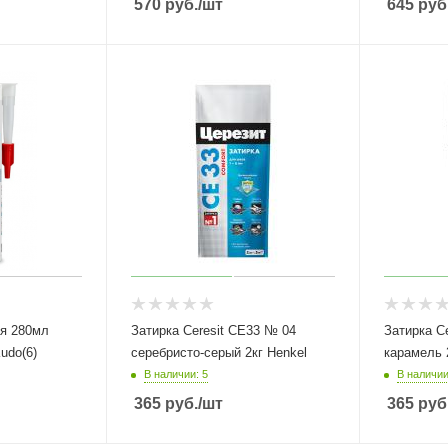
570
руб.
/шт
645
руб
ая 280мл
Затирка Ceresit СЕ33 № 04
Затирка C
udo(6)
серебристо-серый 2кг Henkel
В наличии: 5
В наличии
365
руб.
/шт
365
руб