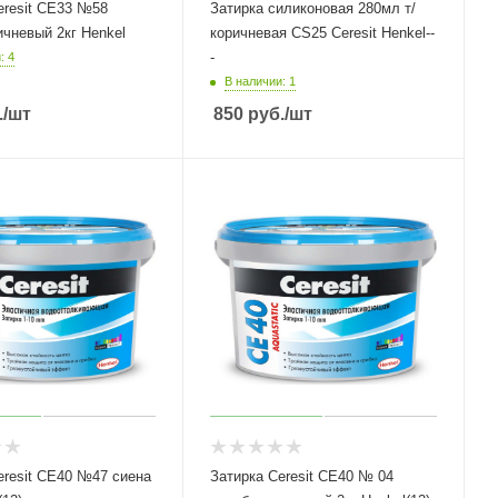
eresit СЕ33 №58
Затирка силиконовая 280мл т/
темно-коричневый 2кг Henkel
коричневая СS25 Ceresit Henkel--
-
: 4
В наличии: 1
.
/шт
850
руб.
/шт
eresit СЕ40 №47 сиена
Затирка Ceresit СЕ40 № 04