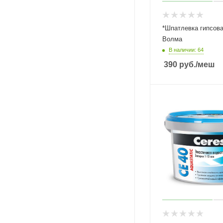
*Шпатлевка гипсова
Волма
В наличии: 64
390
руб.
/меш