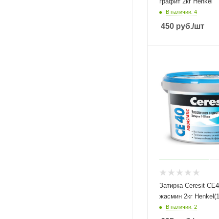
графит 2кг Henkel
В наличии: 4
450
руб.
/шт
Затирка Ceresit СЕ
жасмин 2кг Henkel(1
В наличии: 2