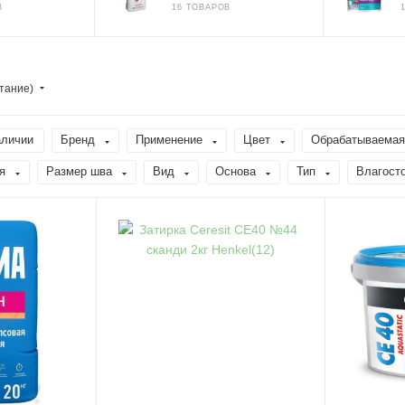
В
16 ТОВАРОВ
тание)
аличии
Бренд
Применение
Цвет
Обрабатываемая
я
Размер шва
Вид
Основа
Тип
Влагост