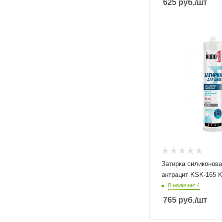
625
руб.
/шт
Затирка силиконов
антрацит KSK-165 K
В наличии: 4
765
руб.
/шт