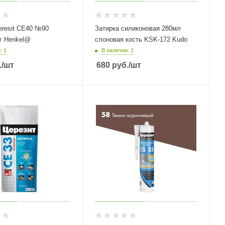
eresit СЕ40 №90
Затирка силиконовая 280мл
г Henkel@
слоновая кость KSK-172 Kudo
: 1
В наличии: 1
.
/шт
680
руб.
/шт