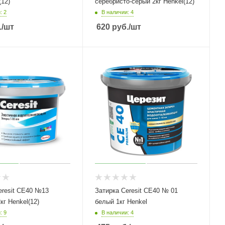
(12)
серебристо-серый 2кг Henkel(12)
: 2
В наличии: 4
.
/шт
620
руб.
/шт
eresit СЕ40 №13
Затирка Ceresit СЕ40 № 01
кг Henkel(12)
белый 1кг Henkel
: 9
В наличии: 4