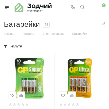
0
Батарейки
24
—
—
—
Главная
Каталог
Электротовары
Батарейки
ФИЛЬТР