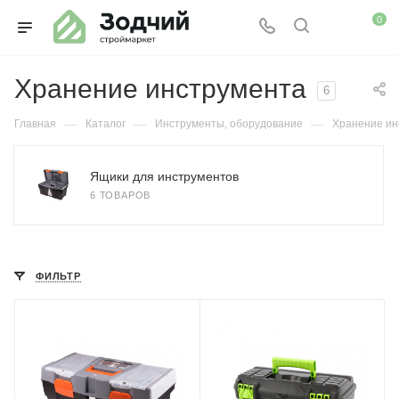
0
Хранение инструмента
6
—
—
—
Главная
Каталог
Инструменты, оборудование
Хранение ин
Ящики для инструментов
6 ТОВАРОВ
ФИЛЬТР