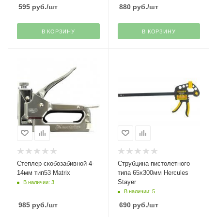
595
руб.
/шт
880
руб.
/шт
В КОРЗИНУ
В КОРЗИНУ
Степлер скобозабивной 4-
Струбцина пистолетного
14мм тип53 Matrix
типа 65х300мм Hercules
Stayer
В наличии: 3
В наличии: 5
985
руб.
/шт
690
руб.
/шт