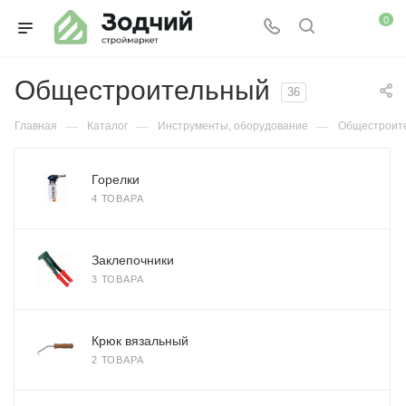
0
Общестроительный
36
—
—
—
Главная
Каталог
Инструменты, оборудование
Общестроит
Горелки
4 ТОВАРА
Заклепочники
3 ТОВАРА
Крюк вязальный
2 ТОВАРА