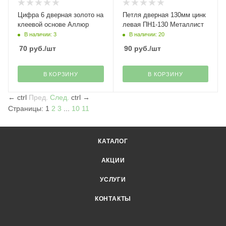
Цифра 6 дверная золото на
Петля дверная 130мм цинк
клеевой основе Аллюр
левая ПН1-130 Металлист
В наличии: 3
В наличии: 20
70
руб.
/шт
90
руб.
/шт
В КОРЗИНУ
В КОРЗИНУ
←
ctrl
Пред.
След.
ctrl
→
Страницы:
1
2
3
...
10
11
КАТАЛОГ
АКЦИИ
УСЛУГИ
КОНТАКТЫ