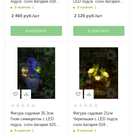
подсв. солн.батарея 018
LED подсв. солн.батарея
Чудесный Сад
517 Чудесный Сад
В наличии: 1
В наличии: 1
2 460
руб.
/шт
2 120
руб.
/шт
В КОРЗИНУ
В КОРЗИНУ
Фигура садовая 35,3см
Фигура садовая 21см
Гном семицветик с LED
Черепашки с LED подсв.
подсв. солн.батарея 625
солн.батарея 019
Чудесный Сад
Чудесный Сад
В наличии: 1
В наличии: 1