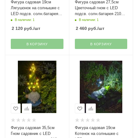
Фигура садовая 19см
Фигура садовая 27,5см
Лягушонок на солнышке с
Цветочный гном с LED
LED подсв. солн.батарея
подсв. солн.батарея 210
519 Чудесный Сад
Чудесный Сад
В наличии: 1
В наличии: 1
2 120
руб.
/шт
2 460
руб.
/шт
В КОРЗИНУ
В КОРЗИНУ
Фигура садовая 35,5см
Фигура садовая 19см
Гном садовник с LED
Котенок на солнышке с