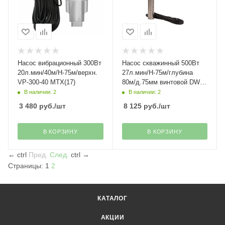
Насос вибрационный 300Вт
Насос скважинный 500Вт
20л.мин/40м/Н-75м/верхн.
27л.мин/Н-75м/глубина
VP-300-40 МТХ(17)
80м/д.75мм винтовой DWS-
3-75 Denzel(27)
В наличии: 2
В наличии: 2
3 480
руб.
/шт
8 125
руб.
/шт
В КОРЗИНУ
В КОРЗИНУ
←
ctrl
Пред.
След.
ctrl
→
Страницы:
1
2
КАТАЛОГ
АКЦИИ