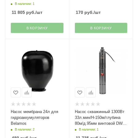
СФН450 Сибртех(31)
В наличии: 1
11 805
руб.
/шт
170
руб.
/шт
В КОРЗИНУ
В КОРЗИНУ
Насос мембрана 24л для
Насос скважинный 1300Вт
гидроаккумуляторов
33л.мин/Н-150м/глубина
Belamos
80м/д.95мм винтовой DWS-
4-150 Denzel(29)
В наличии: 2
В наличии: 1