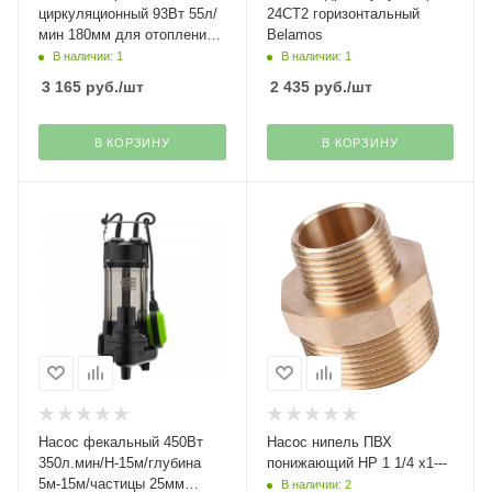
циркуляционный 93Вт 55л/
24CT2 горизонтальный
мин 180мм для отопления
Belamos
BRS25/6G Belamos(34)
В наличии: 1
В наличии: 1
3 165
руб.
/шт
2 435
руб.
/шт
В КОРЗИНУ
В КОРЗИНУ
Насос фекальный 450Вт
Насос нипель ПВХ
350л.мин/Н-15м/глубина
понижающий НР 1 1/4 х1---
5м-15м/частицы 25мм
В наличии: 2