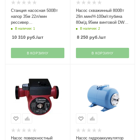
Станция насосная 500Вт
Насос скважинный 800Вт
напор 35м 22л/мин
29л.мин/Н-100м/глубина
рессивер
80м/д.95мм винтовой DWS-
2л,чугун,вихрев,пл.пуск,бл.управления
4-100 Denzel(28)
В наличии: 1
В наличии: 2
Denzel(38)
10 310
руб.
/шт
8 250
руб.
/шт
В КОРЗИНУ
В КОРЗИНУ
Насос поверхностный
Насос гидроаккумулятор