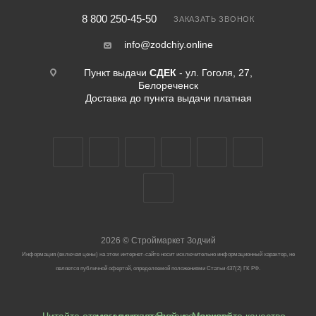
8 800 250-45-50
ЗАКАЗАТЬ ЗВОНОК
info@zodchiy.online
Пункт выдачи
СДЕК
- ул. Гоголя, 27,
Белореченск
Доставка до пункта выдачи платная
2026
©
Строймаркет Зодчий
Информация (включая цены) на этом интернет-сайте носит исключительно информационный характер, не
является публичной офертой, определяемой положениями Статьи 437(2) ГК РФ.