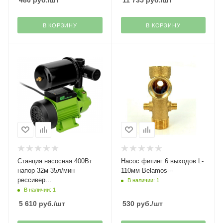
480
руб.
/шт
11 735
руб.
/шт
В КОРЗИНУ
В КОРЗИНУ
Станция насосная 400Вт
Насос фитинг 6 выходов L-
напор 32м 35л/мин
110мм Belamos---
рессивер
В наличии: 1
2л,чугун,вихревой
В наличии: 1
Сибртех(37)
5 610
руб.
/шт
530
руб.
/шт