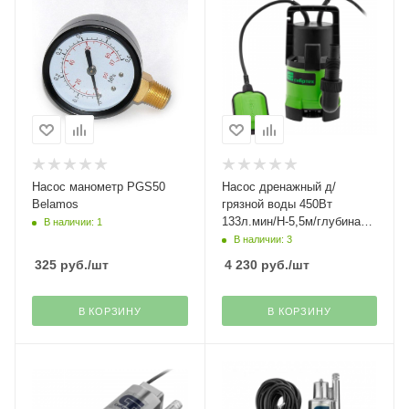
Насос манометр PGS50
Насос дренажный д/
Belamos
грязной воды 450Вт
133л.мин/Н-5,5м/глубина
В наличии: 1
7м/частицы 35мм СДН450-
В наличии: 3
35 Сибртех(18)
325
руб.
/шт
4 230
руб.
/шт
В КОРЗИНУ
В КОРЗИНУ