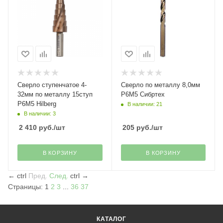
Сверло ступенчатое 4-
Сверло по металлу 8,0мм
32мм по металлу 15ступ
Р6М5 Сибртех
P6M5 Hilberg
В наличии: 21
В наличии: 3
2 410
руб.
/шт
205
руб.
/шт
В КОРЗИНУ
В КОРЗИНУ
←
ctrl
Пред.
След.
ctrl
→
Страницы:
1
2
3
...
36
37
КАТАЛОГ