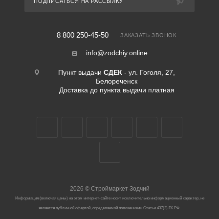
ПОДПИСАТЬСЯ НА РАССЫЛКУ
8 800 250-45-50
ЗАКАЗАТЬ ЗВОНОК
info@zodchiy.online
Пункт выдачи
СДЕК
- ул. Гоголя, 27,
Белореченск
Доставка до пункта выдачи платная
2026
©
Строймаркет Зодчий
Информация (включая цены) на этом интернет-сайте носит исключительно информационный характер, не
является публичной офертой, определяемой положениями Статьи 437(2) ГК РФ.