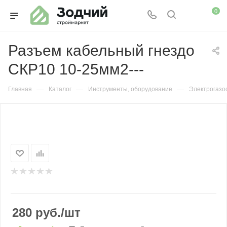
0
Разъем кабельный гнездо
СКР10 10-25мм2---
—
—
—
Главная
Каталог
Инструменты, оборудование
Электрогазо
280
руб.
/шт