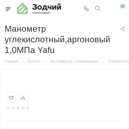
0
Манометр
углекислотный,аргоновый
1,0МПа Yafu
—
—
—
Главная
Каталог
Инструменты, оборудование
Электрогазо